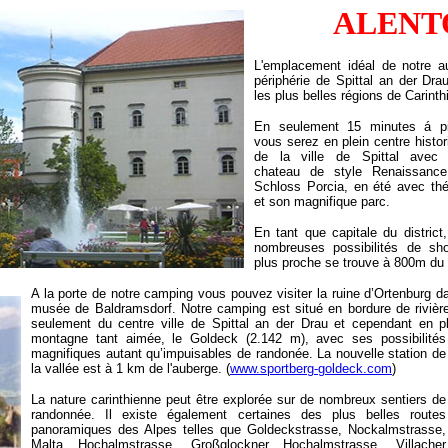
ALENT
L'emplacement idéal de notre a
périphérie de Spittal an der Dr
les plus belles régions de Carinth
En seulement 15 minutes á p
vous serez en plein centre histor
de la ville de Spittal avec
chateau de style Renaissance
Schloss Porcia, en été avec thé
et son magnifique parc
.
En tant que capitale du district
nombreuses possibilités de sho
plus proche se trouve à 800m du
A la porte de notre camping vous pouvez visiter la ruine d’Ortenburg d
musée de Baldramsdorf. Notre camping est situé en bordure de rivièr
seulement du centre ville de Spittal an der Drau et cependant en pl
montagne tant aimée, le Goldeck (2.142 m),
avec ses possibilités
magnifiques autant qu’impuisables de randonée. L
a nouvelle station de
la vallée est à 1 km de l'auberge
.
(
www.sportberg-goldeck.com
)
La nature carinthienne peut être explorée sur de nombreux sentiers de
randonnée. Il existe également certaines des plus belles routes
panoramiques des Alpes telles que
Goldeckstra
sse, Nockalmstrasse,
Malta Hochalmstrasse, Großglockner Hochalmstrasse
, Villacher