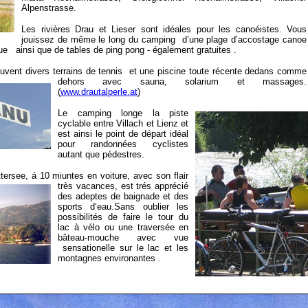
Alpenstrasse.
Les rivières Drau et Lieser sont idéales pour les canoéistes. Vous
jouissez de même le long du camping d’une plage d’accostage canoe
que ainsi que de tables de ping pong - également gratuites .
uvent divers terrains de tennis et une piscine toute récente dedans comme
dehors avec sauna, solarium et massages
.
(
www.drautalperle.at
)
Le camping longe la piste
cyclable entre Villach et Lienz et
est ainsi le point de départ idéal
pour randonnées cyclistes
autant que pédestres.
ttersee, á 10 miuntes en voiture, avec son flair
très vacances, est trés apprécié
des adeptes de baignade et des
sports d‘eau.Sans oublier les
possibilités de faire le tour du
lac à vélo ou une traversée en
bâteau-mouche avec vue
sensationelle sur le lac et les
montagnes environantes .