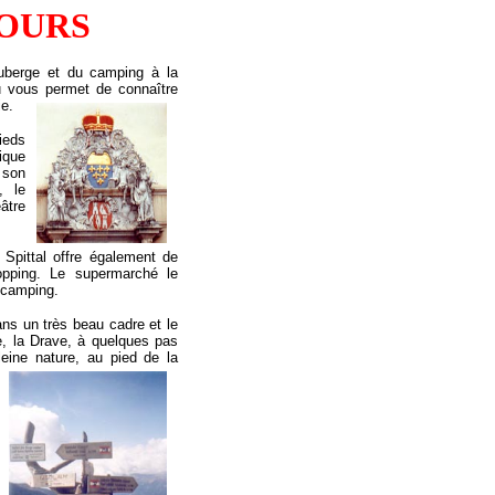
OURS
uberge et du camping à la
au vous permet de connaître
ie.
ieds
ique
 son
, le
âtre
, Spittal offre également de
pping.
Le supermarché le
 camping.
ans un très beau cadre et le
e, la Drave, à quelques pas
eine nature, au pied de la